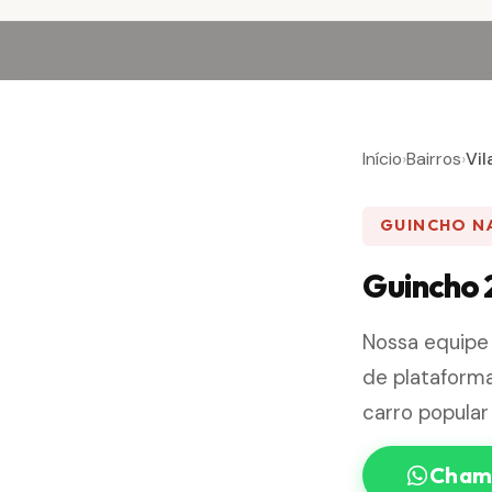
Início
›
Bairros
›
Vil
GUINCHO NA
Guincho 
Nossa equipe
de plataform
carro popular
Chama