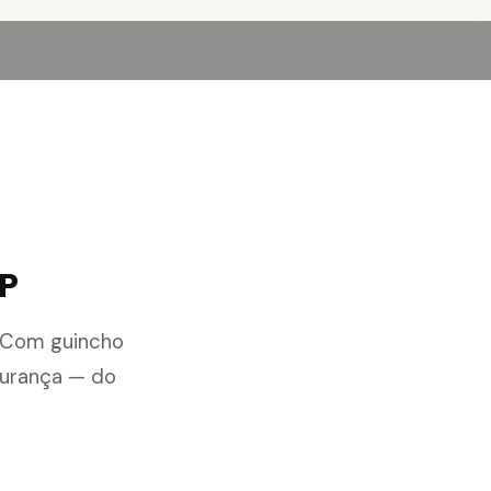
SP
. Com guincho
gurança — do