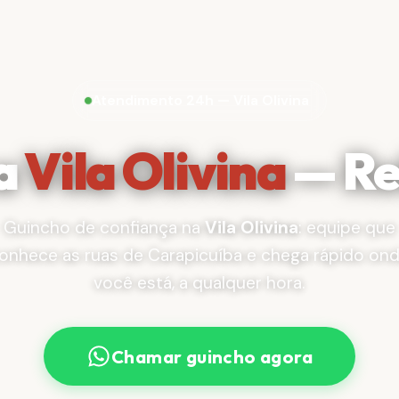
Atendimento 24h — Vila Olivina
a
Vila Olivina
— Re
Guincho de confiança na
Vila Olivina
: equipe que
onhece as ruas de Carapicuíba e chega rápido on
você está, a qualquer hora.
Chamar guincho agora