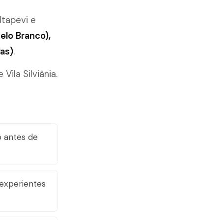
 Itapevi e
elo Branco),
as)
.
ila Silviânia.
 antes de
 experientes