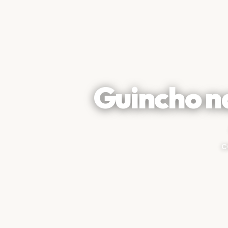
Guincho n
c