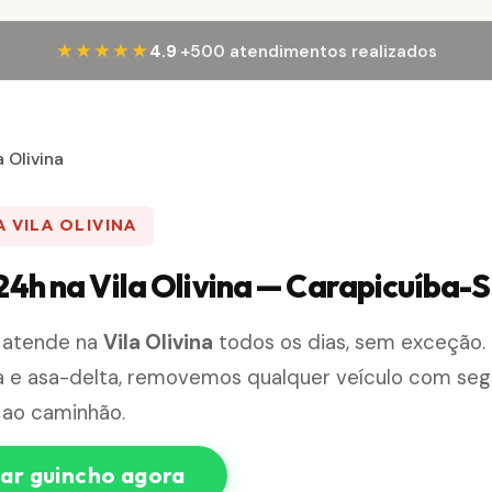
·
★★★★★
4.9
+500 atendimentos realizados
a Olivina
 VILA OLIVINA
24h na Vila Olivina — Carapicuíba-
 atende na
Vila Olivina
todos os dias, sem exceção
a e asa-delta, removemos qualquer veículo com se
 ao caminhão.
r guincho agora