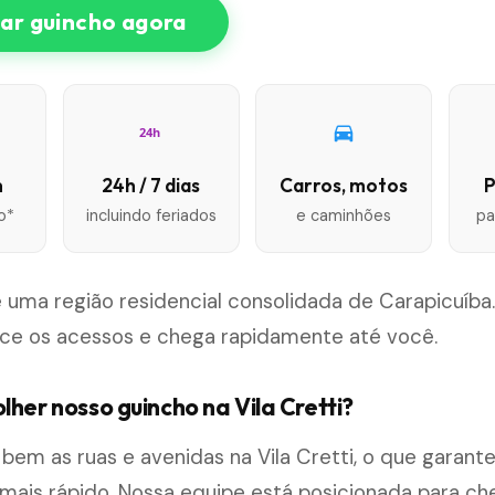
r guincho agora
24h
n
24h / 7 dias
Carros, motos
P
o*
incluindo feriados
e caminhões
pa
 é uma região residencial consolidada de Carapicuíba
ce os acessos e chega rapidamente até você.
lher nosso guincho na Vila Cretti?
m as ruas e avenidas na Vila Cretti, o que garant
ais rápido. Nossa equipe está posicionada para ch