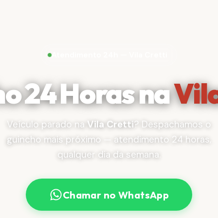
Atendimento 24h — Vila Cretti
o 24 Horas na
Vil
Veículo parado na
Vila Cretti
? Despachamos o
guincho mais próximo — atendimento 24 horas,
qualquer dia da semana.
Chamar no WhatsApp