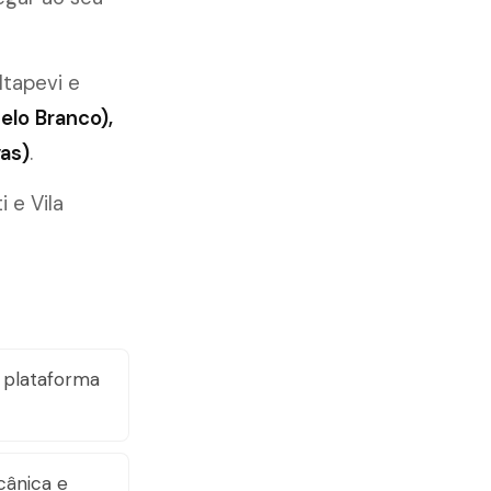
 Itapevi e
elo Branco),
as)
.
 e Vila
plataforma
cânica e