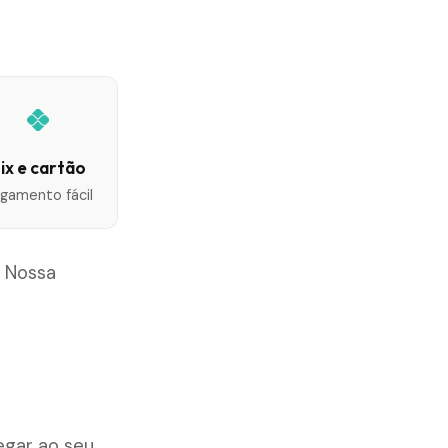
ix e cartão
gamento fácil
. Nossa
e
egar ao seu