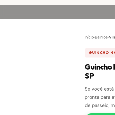
Início
›
Bairros
›
Vil
GUINCHO NA
Guincho P
SP
Se você está
pronta para a
de passeio, m