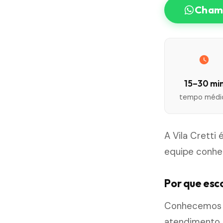
Chama
15–30 mi
tempo médi
A Vila Cretti
equipe conhe
Por que esco
Conhecemos be
atendimento m