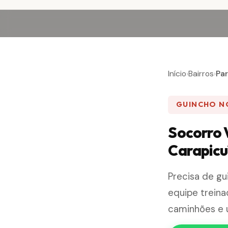
Início
›
Bairros
›
Pa
GUINCHO N
Socorro 
Carapicu
Precisa de g
equipe trein
caminhões e ut