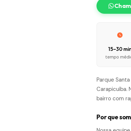
Chama
15–30 mi
tempo médi
Parque Santa 
Carapicuíba. 
bairro com ra
Por que som
Nossa equipe 