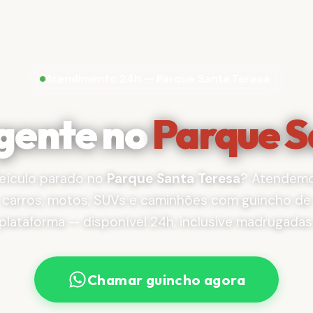
Atendimento 24h — Parque Santa Teresa
gente no
Parque S
eículo parado no
Parque Santa Teresa
? Atendem
carros, motos, SUVs e caminhões com guincho de
plataforma — disponível 24h, inclusive madrugadas
Chamar guincho agora