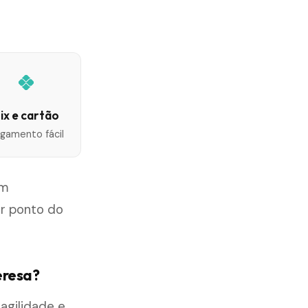
ix e cartão
gamento fácil
em
er ponto do
eresa?
agilidade e