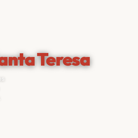
anta Teresa
os
.