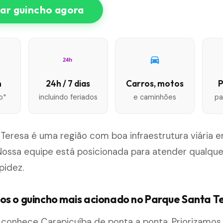
r guincho agora
24h
n
24h / 7 dias
Carros, motos
P
o*
incluindo feriados
e caminhões
pa
Teresa é uma região com boa infraestrutura viária 
Nossa equipe está posicionada para atender qualqu
pidez.
os o guincho mais acionado no Parque Santa T
conhece Carapicuíba de ponta a ponta. Priorizamos 