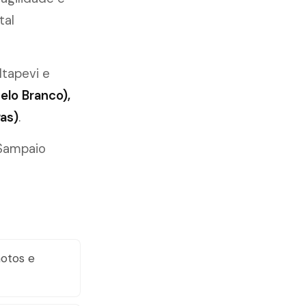
tal
 Itapevi e
elo Branco),
as)
.
 Sampaio
motos e