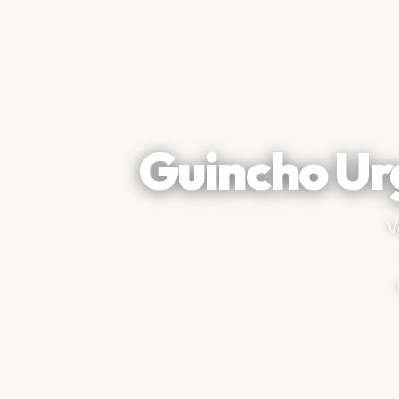
Guincho Ur
V