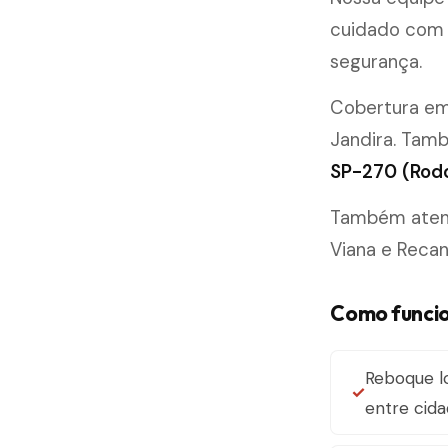
cuidado com 
segurança.
Cobertura e
Jandira. Tam
SP-270 (Rodo
Também atend
Viana e Reca
Como funcio
Reboque lo
entre cid