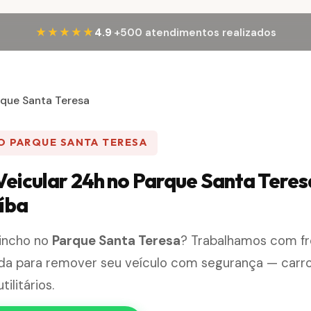
·
★★★★★
4.9
+500 atendimentos realizados
rque Santa Teresa
O PARQUE SANTA TERESA
Veicular 24h no Parque Santa Teres
íba
uincho no
Parque Santa Teresa
? Trabalhamos com fr
ada para remover seu veículo com segurança — carro
ilitários.