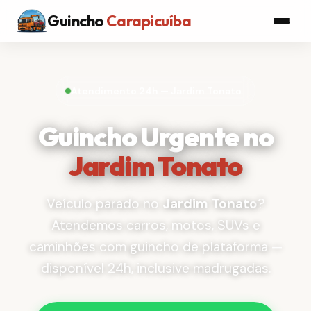
Guincho
Carapicuíba
Atendimento 24h — Jardim Tonato
Guincho Urgente no
Jardim Tonato
Veículo parado no
Jardim Tonato
?
Atendemos carros, motos, SUVs e
caminhões com guincho de plataforma —
disponível 24h, inclusive madrugadas.