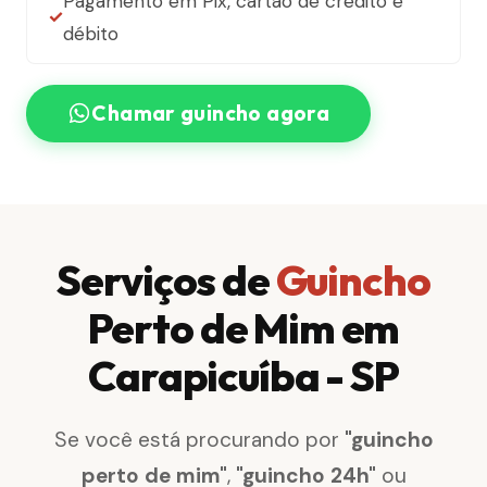
Pagamento em Pix, cartão de crédito e
débito
Chamar guincho agora
Serviços de
Guincho
Perto de Mim em
Carapicuíba - SP
Se você está procurando por
"guincho
perto de mim"
,
"guincho 24h"
ou