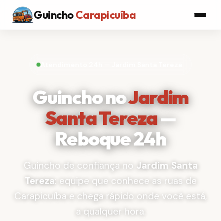
Guincho
Carapicuíba
Atendimento 24h — Jardim Santa Tereza
Guincho no
Jardim
Santa Tereza
—
Reboque 24h
Guincho de confiança no
Jardim Santa
Tereza
: equipe que conhece as ruas de
Carapicuíba e chega rápido onde você está,
a qualquer hora.