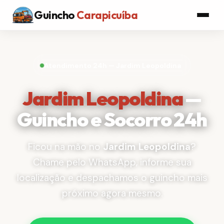
Guincho
Carapicuíba
Atendimento 24h — Jardim Leopoldina
Jardim Leopoldina
—
Guincho e Socorro 24h
Ficou na mão no
Jardim Leopoldina
?
Chame pelo WhatsApp, informe sua
localização e despachamos o guincho mais
próximo agora mesmo.