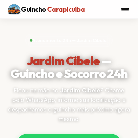
Guincho
Carapicuíba
Atendimento 24h — Jardim Cibele
Jardim Cibele
—
Guincho e Socorro 24h
Ficou na mão no
Jardim Cibele
? Chame
pelo WhatsApp, informe sua localização e
despachamos o guincho mais próximo agora
mesmo.