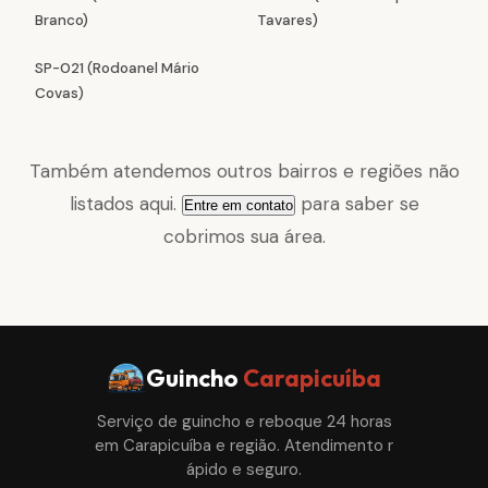
Branco)
Tavares)
SP-021 (Rodoanel Mário
Covas)
Também atendemos outros bairros e regiões não
listados aqui.
para saber se
Entre em contato
cobrimos sua área.
Guincho
Carapicuíba
Serviço de guincho e reboque 24 horas
em Carapicuíba e região. Atendimento r
ápido e seguro.