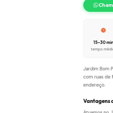
Chama
15–30 mi
tempo médi
Jardim Bom Pa
com ruas de 
endereço.
Vantagens d
Atuamos no J