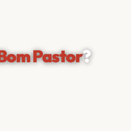
Bom Pastor
?