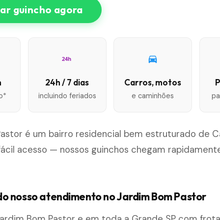
r guincho agora
24h
n
24h / 7 dias
Carros, motos
P
o*
incluindo feriados
e caminhões
pa
stor é um bairro residencial bem estruturado de Ca
fácil acesso — nossos guinchos chegam rapidamente
o nosso atendimento no Jardim Bom Pastor
ardim Bom Pastor e em toda a Grande SP com frot