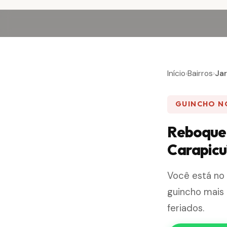
Início
›
Bairros
›
Ja
GUINCHO N
Reboque 
Carapicu
Você está n
guincho mais 
feriados.