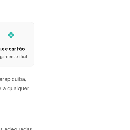
ix e cartão
gamento fácil
rapicuíba,
 a qualquer
as adequadas