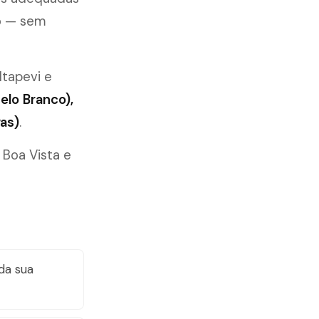
to — sem
 Itapevi e
elo Branco),
as)
.
 Boa Vista e
da sua