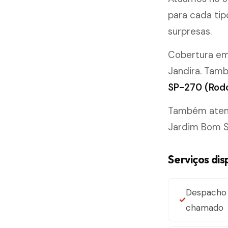
para cada ti
surpresas.
Cobertura e
Jandira. Tam
SP-270 (Rodo
Também atende
Jardim Bom S
Serviços di
Despacho 
chamado