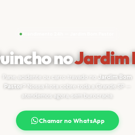
Atendimento 24h — Jardim Bom Pastor
Guincho no
Jardim 
Pane, acidente ou carro travado no
Jardim Bom
Pastor
? Nossa frota cobre toda a Grande SP —
atendemos agora, sem burocracia.
Chamar no WhatsApp