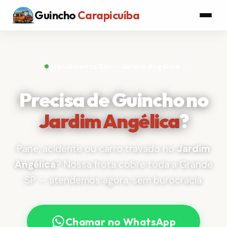
Guincho
Carapicuíba
Atendimento 24h — Jardim Angélica
Precisa de Guincho no
Jardim Angélica
?
Pane, acidente ou carro travado no
Jardim
Angélica
? Nossa frota cobre toda a Grande
SP — atendemos agora, sem burocracia.
Chamar no WhatsApp