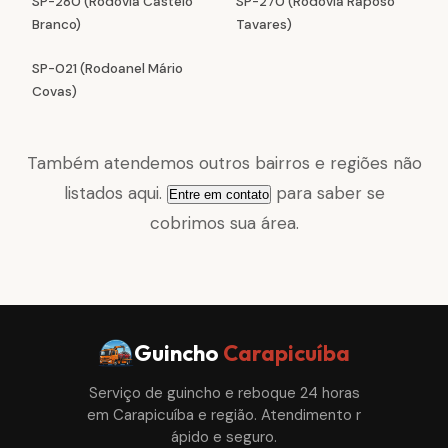
SP-280 (Rodovia Castelo
SP-270 (Rodovia Raposo
Branco)
Tavares)
SP-021 (Rodoanel Mário
Covas)
Também atendemos outros bairros e regiões não
listados aqui.
para saber se
Entre em contato
cobrimos sua área.
Guincho
Carapicuíba
Serviço de guincho e reboque 24 horas
em Carapicuíba e região. Atendimento r
ápido e seguro.