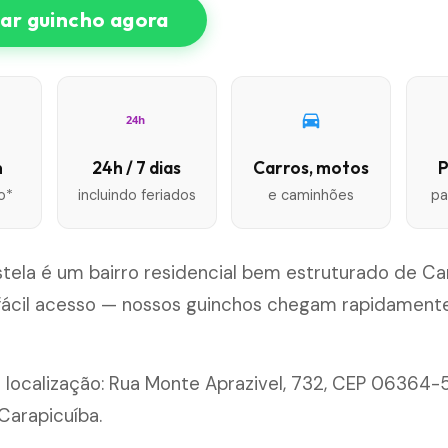
r guincho agora
24h
n
24h / 7 dias
Carros, motos
P
o*
incluindo feriados
e caminhões
pa
tela é um bairro residencial bem estruturado de Car
fácil acesso — nossos guinchos chegam rapidamente
 localização: Rua Monte Aprazivel, 732, CEP 06364-
Carapicuíba.