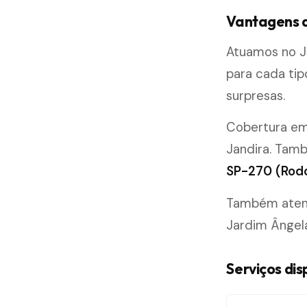
Vantagens d
Atuamos no J
para cada ti
surpresas.
Cobertura e
Jandira. Tam
SP-270 (Rodo
Também atend
Jardim Ângela
Serviços dis