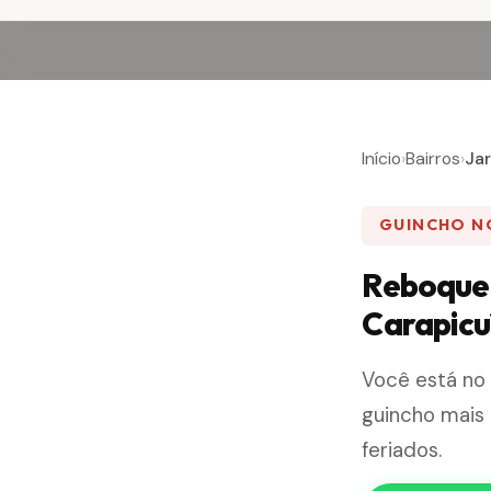
Início
›
Bairros
›
Ja
GUINCHO N
Reboque 
Carapicu
Você está n
guincho mais 
feriados.