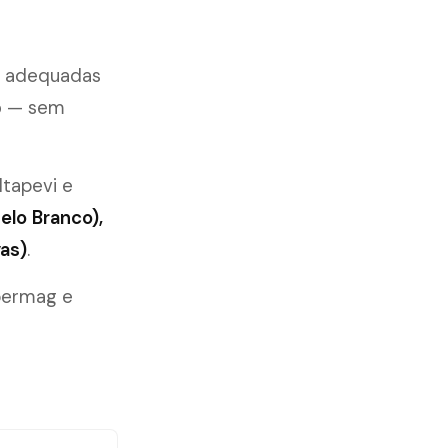
s adequadas
to — sem
 Itapevi e
elo Branco),
as)
.
permag e