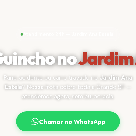
Atendimento 24h — Jardim Ana Estela
Guincho no
Jardim 
Pane, acidente ou carro travado no
Jardim Ana
Estela
? Nossa frota cobre toda a Grande SP —
atendemos agora, sem burocracia.
Chamar no WhatsApp