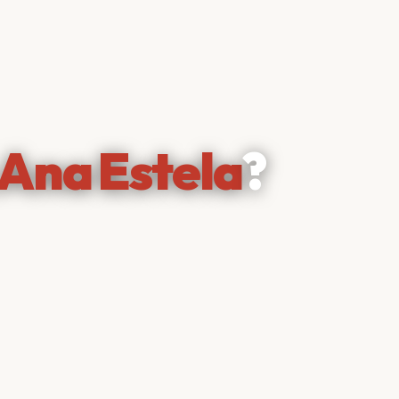
Ana Estela
?