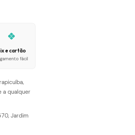
ix e cartão
gamento fácil
apicuíba,
 a qualquer
570, Jardim