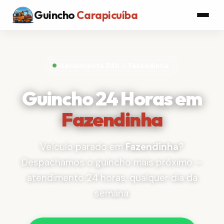
Guincho
Carapicuíba
Atendimento 24h — Fazendinha
Guincho 24 Horas em
Fazendinha
Veículo parado em
Fazendinha
?
Despachamos o guincho mais próximo —
atendimento 24 horas, qualquer dia da
semana.