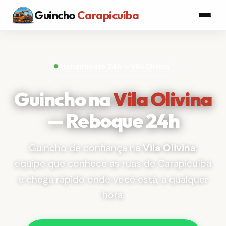
Guincho
Carapicuíba
Atendimento 24h — Vila Olivina
Guincho na
Vila Olivina
— Reboque 24h
Guincho de confiança na
Vila Olivina
:
equipe que conhece as ruas de Carapicuíba
e chega rápido onde você está, a qualquer
hora.