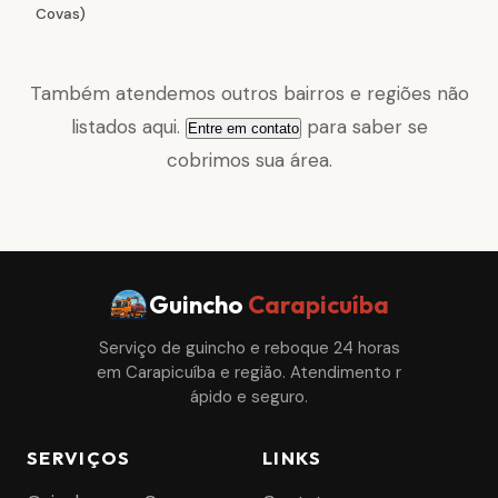
Covas)
Também atendemos outros bairros e regiões não
listados aqui.
para saber se
Entre em contato
cobrimos sua área.
Guincho
Carapicuíba
Serviço de guincho e reboque 24 horas
em Carapicuíba e região. Atendimento r
ápido e seguro.
SERVIÇOS
LINKS