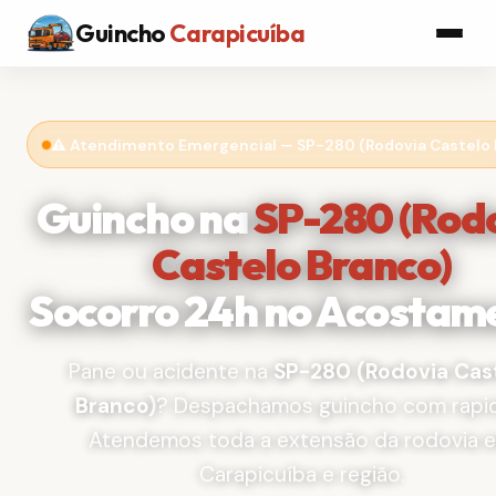
Guincho
Carapicuíba
⚠️ Atendimento Emergencial — SP-280 (Rodovia Castelo 
Guincho na
SP-280 (Rod
Castelo Branco)
Socorro 24h no Acostam
Pane ou acidente na
SP-280 (Rodovia Cas
Branco)
? Despachamos guincho com rapid
Atendemos toda a extensão da rodovia 
Carapicuíba e região.