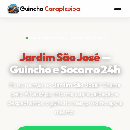
Guincho
Carapicuíba
Atendimento 24h — Jardim São José
Jardim São José
—
Guincho e Socorro 24h
Ficou na mão no
Jardim São José
? Chame
pelo WhatsApp, informe sua localização e
despachamos o guincho mais próximo agora
mesmo.