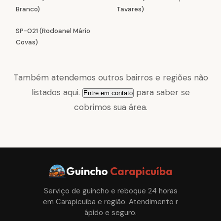
Branco)
Tavares)
SP-021 (Rodoanel Mário
Covas)
Também atendemos outros bairros e regiões não
listados aqui.
para saber se
Entre em contato
cobrimos sua área.
Guincho
Carapicuíba
Serviço de guincho e reboque 24 horas
em Carapicuíba e região. Atendimento r
ápido e seguro.