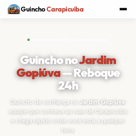
Guincho
Carapicuíba
Atendimento 24h — Jardim Gopiúva
Guincho no
Jardim
Gopiúva
— Reboque
24h
Guincho de confiança no
Jardim Gopiúva
:
equipe que conhece as ruas de Carapicuíba
e chega rápido onde você está, a qualquer
hora.