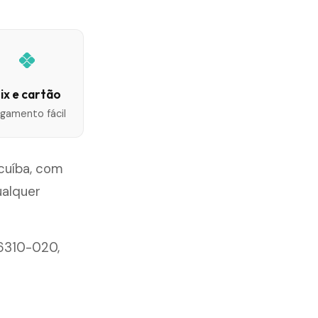
ix e cartão
gamento fácil
cuíba, com
ualquer
06310-020,