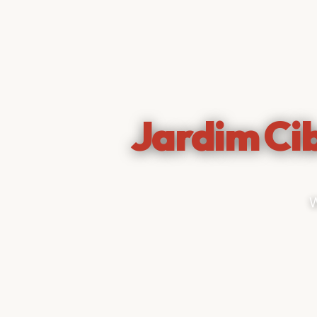
Jardim Ci
W