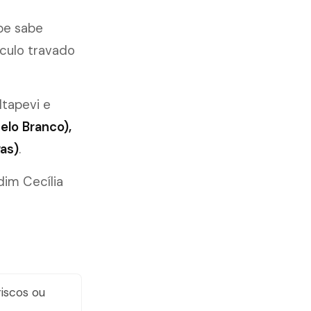
pe sabe
culo travado
 Itapevi e
elo Branco),
as)
.
dim Cecília
iscos ou