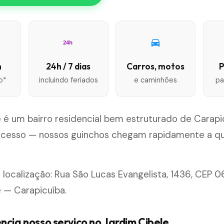
24h
n
24h / 7 dias
Carros, motos
P
o*
incluindo feriados
e caminhões
pa
 é um bairro residencial bem estruturado de Carapi
l acesso — nossos guinchos chegam rapidamente a q
 localização: Rua São Lucas Evangelista, 1436, CEP 
 — Carapicuíba.
ncia nosso serviço no Jardim Cibele