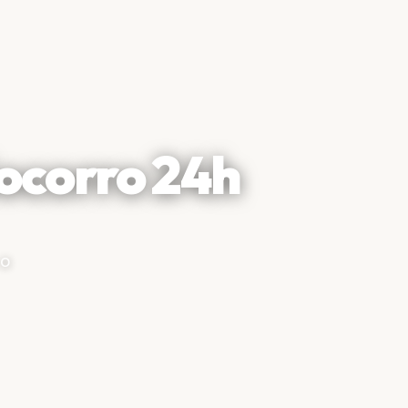
ocorro 24h
 o