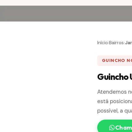
Início
›
Bairros
›
Ja
GUINCHO NO
Guincho 
Atendemos 
está posicio
possível, a qu
Chama