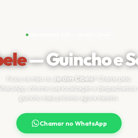
Atendimento 24h — Jardim Cibele
bele
— Guincho e S
Ficou na mão no
Jardim Cibele
? Chame pelo
hatsApp, informe sua localização e despachamos
guincho mais próximo agora mesmo.
Chamar no WhatsApp