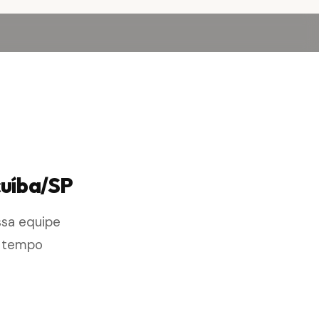
cuíba/SP
ssa equipe
r tempo