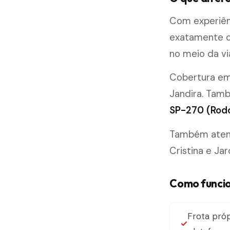
Com experiên
exatamente c
no meio da vi
Cobertura e
Jandira. Tam
SP-270 (Rodo
Também atende
Cristina e Jar
Como funcio
Frota próp