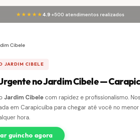
·
★★★★★
4.9
+500 atendimentos realizados
rdim Cibele
 JARDIM CIBELE
Urgente no Jardim Cibele — Carapi
no
Jardim Cibele
com rapidez e profissionalismo. No
nada em Carapicuíba para chegar até você no meno
alquer hora.
r guincho agora