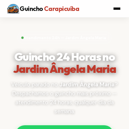
Guincho
Carapicuíba
Atendimento 24h — Jardim Ângela Maria
Guincho 24 Horas no
Jardim Ângela Maria
Veículo parado no
Jardim Ângela Maria
?
Despachamos o guincho mais próximo —
atendimento 24 horas, qualquer dia da
semana.