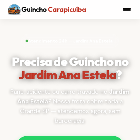
Guincho
Carapicuíba
Atendimento 24h — Jardim Ana Estela
Precisa de Guincho no
Jardim Ana Estela
?
Pane, acidente ou carro travado no
Jardim
Ana Estela
? Nossa frota cobre toda a
Grande SP — atendemos agora, sem
burocracia.