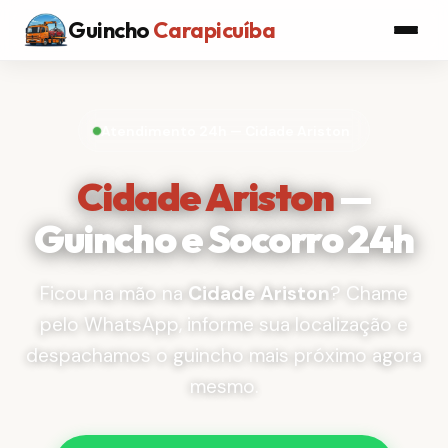
Guincho
Carapicuíba
Atendimento 24h — Cidade Ariston
Cidade Ariston
—
Guincho e Socorro 24h
Ficou na mão na
Cidade Ariston
? Chame
pelo WhatsApp, informe sua localização e
despachamos o guincho mais próximo agora
mesmo.